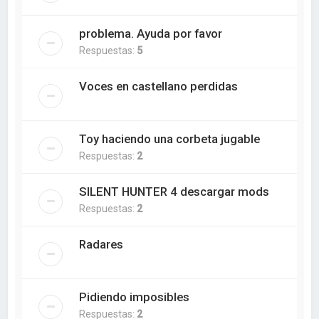
problema. Ayuda por favor
Respuestas:
5
Voces en castellano perdidas
Toy haciendo una corbeta jugable
Respuestas:
2
SILENT HUNTER 4 descargar mods
Respuestas:
2
Radares
Pidiendo imposibles
Respuestas:
2