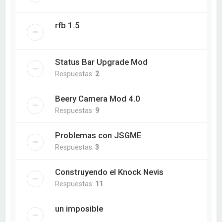
rfb 1.5
Status Bar Upgrade Mod
Respuestas:
2
Beery Camera Mod 4.0
Respuestas:
9
Problemas con JSGME
Respuestas:
3
Construyendo el Knock Nevis
Respuestas:
11
un imposible