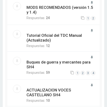
MODS RECOMENDADOS (versión 1.5
y 1.4)
Respuestas:
24
1
2
Tutorial Oficial del TDC Manual
(Actualizado)
Respuestas:
12
Buques de guerra y mercantes para
SH4
Respuestas:
59
1
2
3
4
ACTUALIZACION VOCES
CASTELLANO SH4
Respuestas:
10