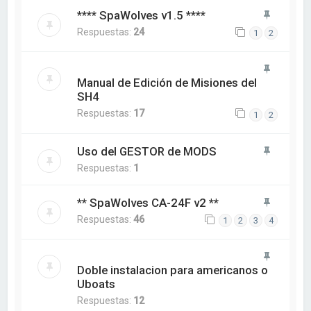
**** SpaWolves v1.5 ****
Respuestas:
24
1
2
Manual de Edición de Misiones del
SH4
Respuestas:
17
1
2
Uso del GESTOR de MODS
Respuestas:
1
** SpaWolves CA-24F v2 **
Respuestas:
46
1
2
3
4
Doble instalacion para americanos o
Uboats
Respuestas:
12