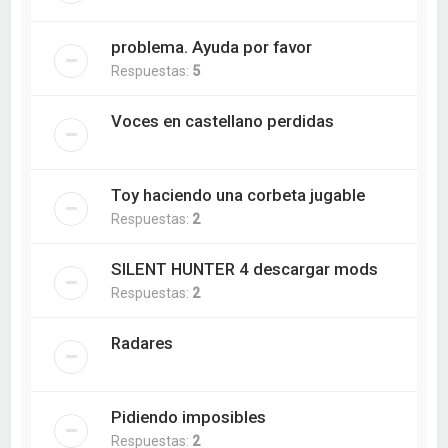
problema. Ayuda por favor
Respuestas:
5
Voces en castellano perdidas
Toy haciendo una corbeta jugable
Respuestas:
2
SILENT HUNTER 4 descargar mods
Respuestas:
2
Radares
Pidiendo imposibles
Respuestas:
2