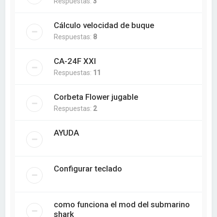
Respuestas:
3
Cálculo velocidad de buque
Respuestas:
8
CA-24F XXI
Respuestas:
11
Corbeta Flower jugable
Respuestas:
2
AYUDA
Configurar teclado
como funciona el mod del submarino
shark