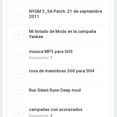
NYGM 3_5A Patch. 21 de septiembre
2011
Mi listado de Mods en la campaña
Yankee.
musica MP3 para SH3
Respuestas:
1
rosa de maniobras 360 para SH4
Run Silent Runn Deep mod
campañas con acorazados
Respuestas:
4