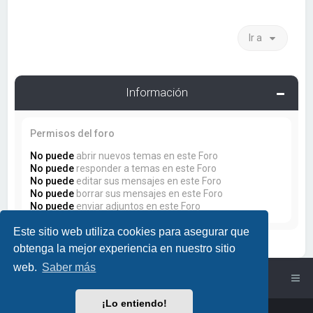
Ir a
Información
Permisos del foro
No puede
abrir nuevos temas en este Foro
No puede
responder a temas en este Foro
No puede
editar sus mensajes en este Foro
No puede
borrar sus mensajes en este Foro
No puede
enviar adjuntos en este Foro
Este sitio web utiliza cookies para asegurar que
obtenga la mejor experiencia en nuestro sitio
web.
Saber más
Índice general
¡Lo entiendo!