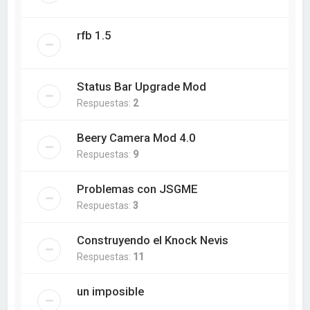
rfb 1.5
Status Bar Upgrade Mod
Respuestas:
2
Beery Camera Mod 4.0
Respuestas:
9
Problemas con JSGME
Respuestas:
3
Construyendo el Knock Nevis
Respuestas:
11
un imposible