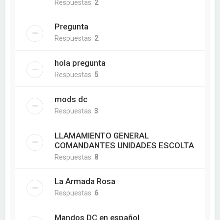
Respuestas:
2
Pregunta
Respuestas:
2
hola pregunta
Respuestas:
5
mods dc
Respuestas:
3
LLAMAMIENTO GENERAL
COMANDANTES UNIDADES ESCOLTA
Respuestas:
8
La Armada Rosa
Respuestas:
6
Mandos DC en español