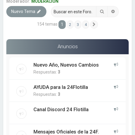
a
Moderador:
MODERACION
r
Buscar
Búsqueda
Nuevo Tema
154 temas
1
2
3
4
Siguiente
Anuncios
Nuevo Año, Nuevos Cambios
Respuestas:
3
AYUDA para la 24Flotilla
Respuestas:
3
Canal Discord 24 Flotilla
Mensajes Oficiales de la 24F.