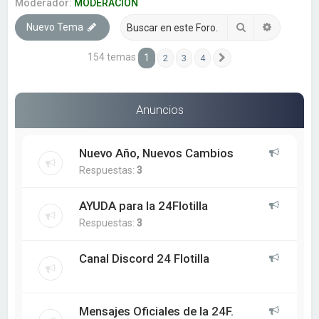
a
Moderador:
MODERACION
r
Buscar
Búsqueda
Nuevo Tema
154 temas
1
2
3
4
Siguiente
Anuncios
Nuevo Año, Nuevos Cambios
Respuestas:
3
AYUDA para la 24Flotilla
Respuestas:
3
Canal Discord 24 Flotilla
Mensajes Oficiales de la 24F.