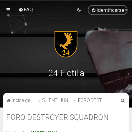
FAQ
Identificarse
24 Flotilla
B
Índice general
SILENT HUNTER II Y DESTROYER COMMAND
FORO DESTROYER SQUADRON
u
FORO DESTROYER SQUADRON
s
c