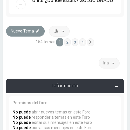
Units ¿Dónde estáis? SOLUCIONADO
Nuevo Tema
154 temas
1
2
3
4
Siguiente
Ir a
Información
Permisos del foro
No puede
abrir nuevos temas en este Foro
No puede
responder a temas en este Foro
No puede
editar sus mensajes en este Foro
No puede
borrar sus mensajes en este Foro