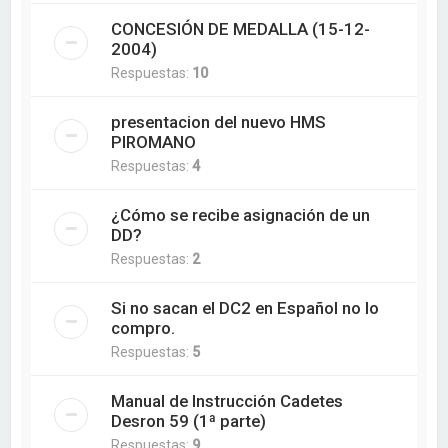
CONCESIÓN DE MEDALLA (15-12-
2004)
Respuestas:
10
presentacion del nuevo HMS
PIROMANO
Respuestas:
4
¿Cómo se recibe asignación de un
DD?
Respuestas:
2
Si no sacan el DC2 en Español no lo
compro.
Respuestas:
5
Manual de Instrucción Cadetes
Desron 59 (1ª parte)
Respuestas:
9