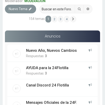
a
Moderador:
MODERACION
r
Buscar
Búsqueda
Nuevo Tema
154 temas
1
2
3
4
Siguiente
Anuncios
Nuevo Año, Nuevos Cambios
Respuestas:
3
AYUDA para la 24Flotilla
Respuestas:
3
Canal Discord 24 Flotilla
Mensajes Oficiales de la 24F.