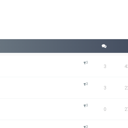
squeda avanzada
3
4
3
2
0
2