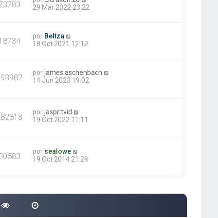
73783
29 Mar 2022 23:22
por
Beltza
18734
18 Oct 2021 12:12
por
james.aschenbach
393982
14 Jun 2023 19:02
por
jaspritvid
282813
19 Oct 2022 11:11
por
sealowe
30583
19 Oct 2014 21:28