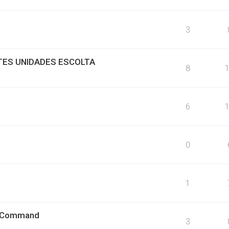
3
ES UNIDADES ESCOLTA
8
6
0
1
er Command
3