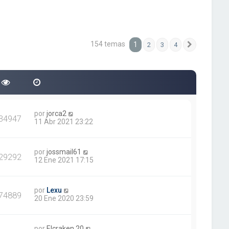
154 temas
1
2
3
4
Siguiente
por
jorca2
34947
11 Abr 2021 23:22
por
jossmail61
29292
12 Ene 2021 17:15
por
Lexu
74889
20 Ene 2020 23:59
por
Elcraken.20