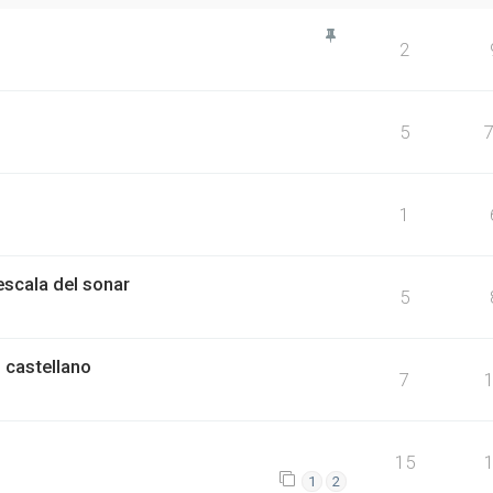
2
5
1
escala del sonar
5
 castellano
7
15
1
2