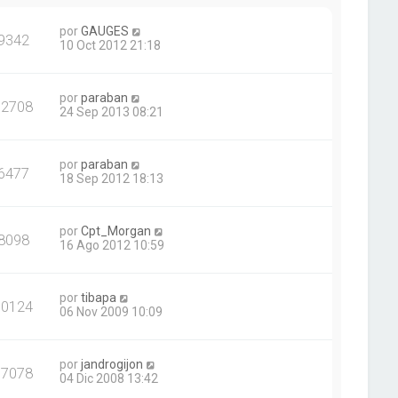
por
GAUGES
9342
10 Oct 2012 21:18
por
paraban
72708
24 Sep 2013 08:21
por
paraban
6477
18 Sep 2012 18:13
por
Cpt_Morgan
8098
16 Ago 2012 10:59
por
tibapa
10124
06 Nov 2009 10:09
por
jandrogijon
17078
04 Dic 2008 13:42