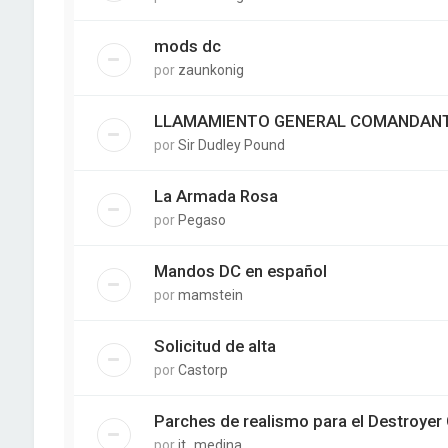
mods dc
por
zaunkonig
LLAMAMIENTO GENERAL COMANDANT
por
Sir Dudley Pound
La Armada Rosa
por
Pegaso
Mandos DC en español
por
mamstein
Solicitud de alta
por
Castorp
Parches de realismo para el Destroy
por
jt_medina