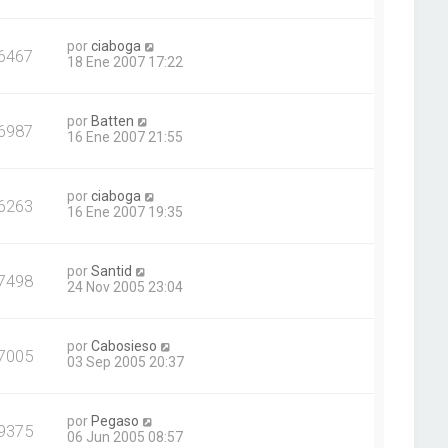
por
ciaboga
6467
18 Ene 2007 17:22
por
Batten
6987
16 Ene 2007 21:55
por
ciaboga
6263
16 Ene 2007 19:35
por
Santid
7498
24 Nov 2005 23:04
por
Cabosieso
7005
03 Sep 2005 20:37
por
Pegaso
9375
06 Jun 2005 08:57