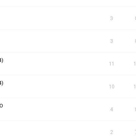
3
3
4)
11
4)
10
NO
4
2