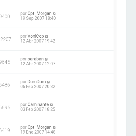
por
Cpt_Morgan
9400
19 Sep 2007 18:40
por
VonKrop
12207
12 Abr 2007 19:42
por
paraban
9645
12 Abr 2007 12:07
por
DumDum
6486
06 Feb 2007 20:32
por
Caminante
6695
03 Feb 2007 18:25
por
Cpt_Morgan
6419
19 Ene 2007 14:48