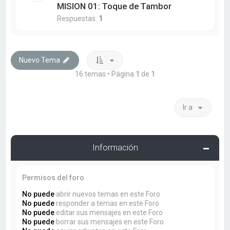
MISION 01: Toque de Tambor
Respuestas:
1
Nuevo Tema
16 temas • Página
1
de
1
Ir a
Información
Permisos del foro
No puede
abrir nuevos temas en este Foro
No puede
responder a temas en este Foro
No puede
editar sus mensajes en este Foro
No puede
borrar sus mensajes en este Foro