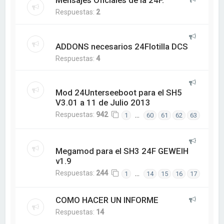
Mensajes Oficiales de la 24F.
Respuestas:
2
ADDONS necesarios 24Flotilla DCS
Respuestas:
4
Mod 24Unterseeboot para el SH5
V3.01 a 11 de Julio 2013
Respuestas:
942
…
1
60
61
62
63
Megamod para el SH3 24F GEWEIH
v1.9
Respuestas:
244
…
1
14
15
16
17
COMO HACER UN INFORME
Respuestas:
14