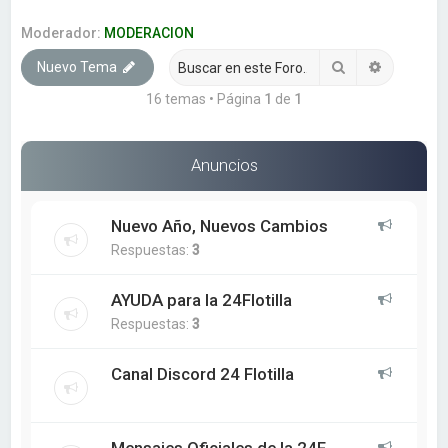
a
r
Moderador:
MODERACION
Buscar
Búsqueda
Nuevo Tema
16 temas • Página
1
de
1
Anuncios
Nuevo Año, Nuevos Cambios
Respuestas:
3
AYUDA para la 24Flotilla
Respuestas:
3
Canal Discord 24 Flotilla