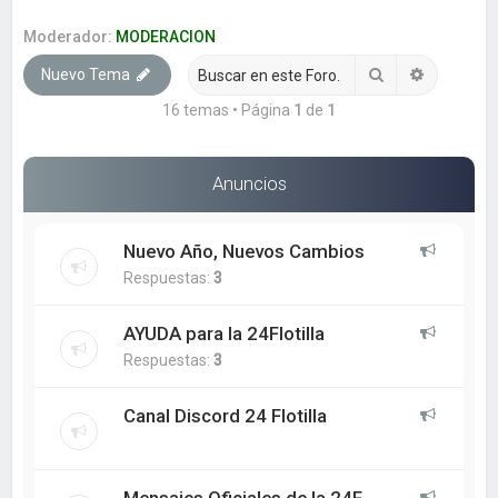
a
r
Moderador:
MODERACION
Buscar
Búsqueda
Nuevo Tema
16 temas • Página
1
de
1
Anuncios
Nuevo Año, Nuevos Cambios
Respuestas:
3
AYUDA para la 24Flotilla
Respuestas:
3
Canal Discord 24 Flotilla