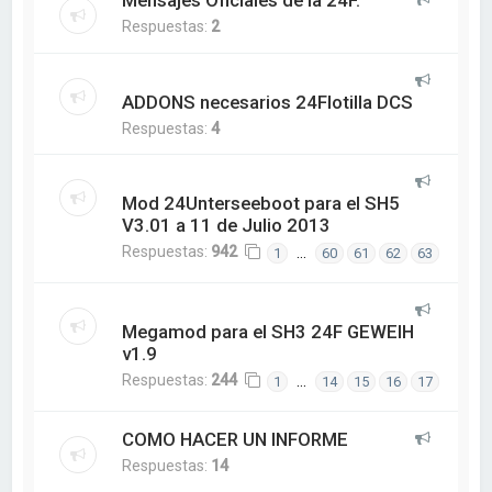
Mensajes Oficiales de la 24F.
Respuestas:
2
ADDONS necesarios 24Flotilla DCS
Respuestas:
4
Mod 24Unterseeboot para el SH5
V3.01 a 11 de Julio 2013
Respuestas:
942
…
1
60
61
62
63
Megamod para el SH3 24F GEWEIH
v1.9
Respuestas:
244
…
1
14
15
16
17
COMO HACER UN INFORME
Respuestas:
14