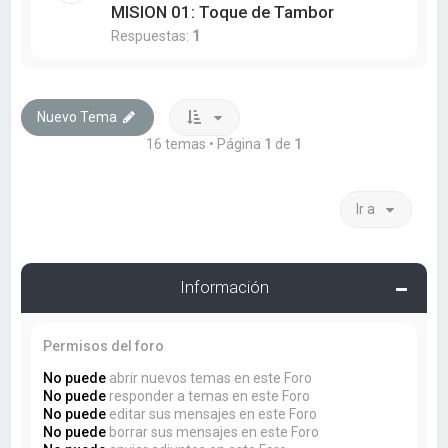
MISION 01: Toque de Tambor
Respuestas:
1
Nuevo Tema
16 temas • Página
1
de
1
Ir a
Información
Permisos del foro
No puede
abrir nuevos temas en este Foro
No puede
responder a temas en este Foro
No puede
editar sus mensajes en este Foro
No puede
borrar sus mensajes en este Foro