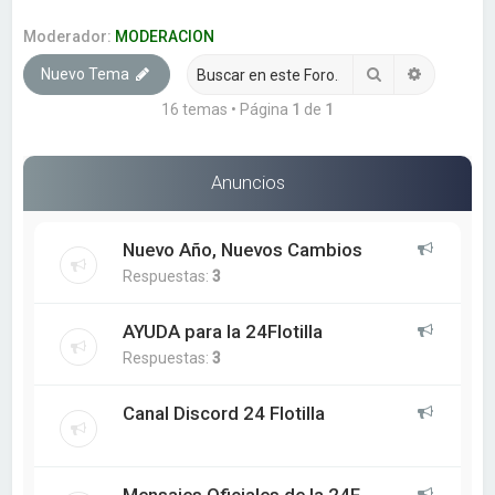
a
r
Moderador:
MODERACION
Buscar
Búsqueda
Nuevo Tema
16 temas • Página
1
de
1
Anuncios
Nuevo Año, Nuevos Cambios
Respuestas:
3
AYUDA para la 24Flotilla
Respuestas:
3
Canal Discord 24 Flotilla