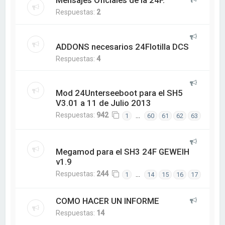
Mensajes Oficiales de la 24F.
Respuestas:
2
ADDONS necesarios 24Flotilla DCS
Respuestas:
4
Mod 24Unterseeboot para el SH5
V3.01 a 11 de Julio 2013
Respuestas:
942
…
1
60
61
62
63
Megamod para el SH3 24F GEWEIH
v1.9
Respuestas:
244
…
1
14
15
16
17
COMO HACER UN INFORME
Respuestas:
14