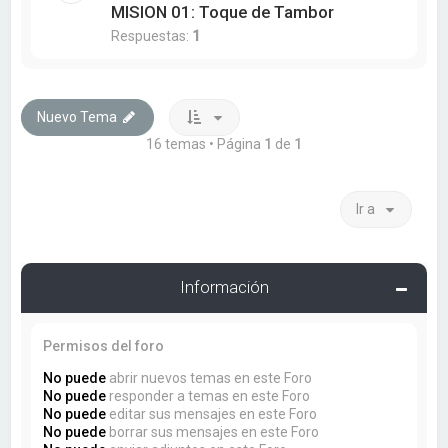
MISION 01: Toque de Tambor
Respuestas:
1
Nuevo Tema
16 temas • Página
1
de
1
Ir a
Información
Permisos del foro
No puede
abrir nuevos temas en este Foro
No puede
responder a temas en este Foro
No puede
editar sus mensajes en este Foro
No puede
borrar sus mensajes en este Foro