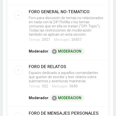
FORO GENERAL NO-TEMATICO
Foro para discusión de temas no relacionados
en nada con la 24ª Flotilla o los temas
comunes que en ella se tratan ("Off-Topic").
Todas las restricciones de moderación
también se aplican en esta sección.
Temas:
2921
Mensajes:
26937
Moderador:
MODERACION
FORO DE RELATOS
Espacio dedicado a aquellos comandantes
que gusten de escribir y leer relatos sobre
submarinos y aventuras marineras.
Temas:
922
Mensajes:
5640
Moderador:
MODERACION
FORO DE MENSAJES PERSONALES