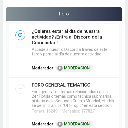
a
r
Foro
¿Quieres estar al día de nuestra
actividad? ¡Entra al Discord de la
Comunidad!
Accede a nuestro Discord a través de este
foro y ponte al día de nuestra actividad
Moderador:
MODERACION
FORO GENERAL TEMATICO
Foro general de temas relacionados con la
24ª Flotilla o temas como técnica submarina,
historia de la Segunda Guerra Mundial, etc. No
se permitiran los "Off-Topic" en esta sección.
Temas:
16249
Mensajes:
177827
Moderador:
MODERACION