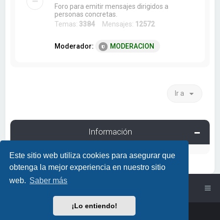
Foro para emitir mensajes dirigidos a
personas concretas.
Temas:
3384
Mensajes:
12572
Moderador:
MODERACION
Ir a
Información
Este sitio web utiliza cookies para asegurar que
obtenga la mejor experiencia en nuestro sitio
web.
Saber más
Índice general
¡Lo entiendo!
Powered by
phpBB
™
• Design by
PlanetStyles