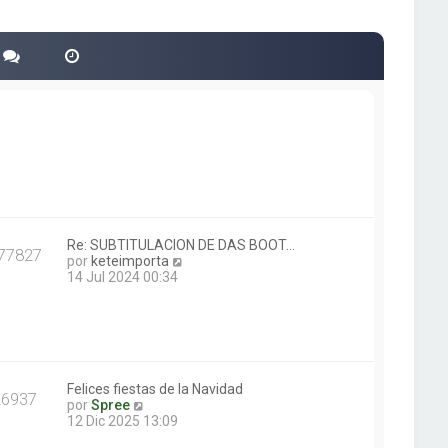
Re: SUBTITULACION DE DAS BOOT…
77827
V
por
keteimporta
e
14 Jul 2024 00:34
r
ú
l
t
i
m
o
Felices fiestas de la Navidad
26937
V
m
por
Spree
e
e
12 Dic 2025 13:09
r
n