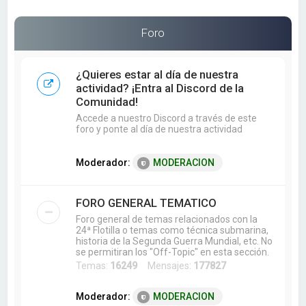
a
r
Foro
¿Quieres estar al día de nuestra
actividad? ¡Entra al Discord de la
Comunidad!
Accede a nuestro Discord a través de este
foro y ponte al día de nuestra actividad
Moderador:
MODERACION
FORO GENERAL TEMATICO
Foro general de temas relacionados con la
24ª Flotilla o temas como técnica submarina,
historia de la Segunda Guerra Mundial, etc. No
se permitiran los "Off-Topic" en esta sección.
Temas:
16249
Mensajes:
177827
Moderador:
MODERACION