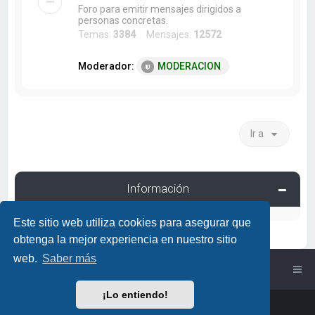
Foro para emitir mensajes dirigidos a
personas concretas.
Temas:
3384
Mensajes:
12572
Moderador:
MODERACION
Ir a
Información
Este sitio web utiliza cookies para asegurar que
obtenga la mejor experiencia en nuestro sitio
web.
Saber más
Índice general
¡Lo entiendo!
Powered by
phpBB
™
• Design by
PlanetStyles