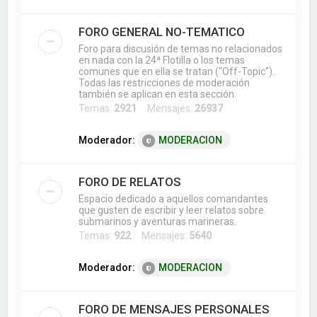
FORO GENERAL NO-TEMATICO
Foro para discusión de temas no relacionados
en nada con la 24ª Flotilla o los temas
comunes que en ella se tratan ("Off-Topic").
Todas las restricciones de moderación
también se aplican en esta sección.
Temas:
2921
Mensajes:
26937
Moderador:
MODERACION
FORO DE RELATOS
Espacio dedicado a aquellos comandantes
que gusten de escribir y leer relatos sobre
submarinos y aventuras marineras.
Temas:
922
Mensajes:
5640
Moderador:
MODERACION
FORO DE MENSAJES PERSONALES