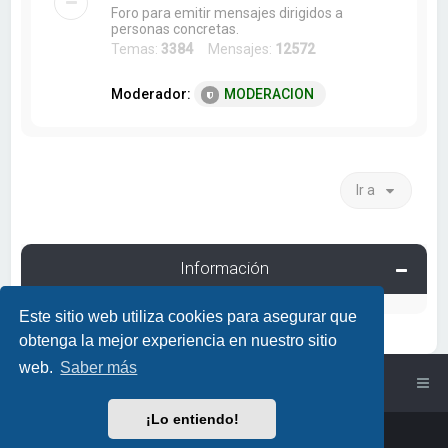
Foro para emitir mensajes dirigidos a
personas concretas.
Temas:
3384
Mensajes:
12572
Moderador:
MODERACION
Ir a
Información
Este sitio web utiliza cookies para asegurar que
obtenga la mejor experiencia en nuestro sitio
web.
Saber más
Índice general
¡Lo entiendo!
Powered by
phpBB
™
• Design by
PlanetStyles