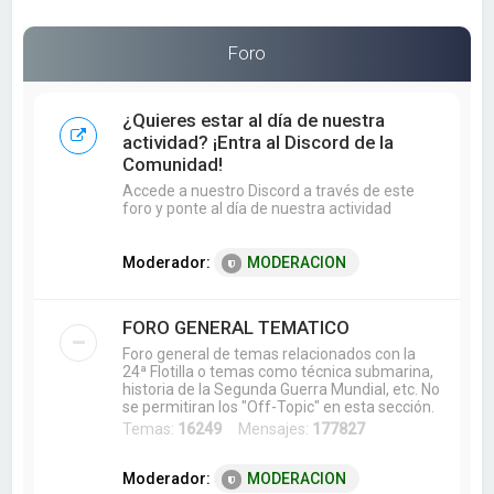
a
r
Foro
¿Quieres estar al día de nuestra
actividad? ¡Entra al Discord de la
Comunidad!
Accede a nuestro Discord a través de este
foro y ponte al día de nuestra actividad
Moderador:
MODERACION
FORO GENERAL TEMATICO
Foro general de temas relacionados con la
24ª Flotilla o temas como técnica submarina,
historia de la Segunda Guerra Mundial, etc. No
se permitiran los "Off-Topic" en esta sección.
Temas:
16249
Mensajes:
177827
Moderador:
MODERACION