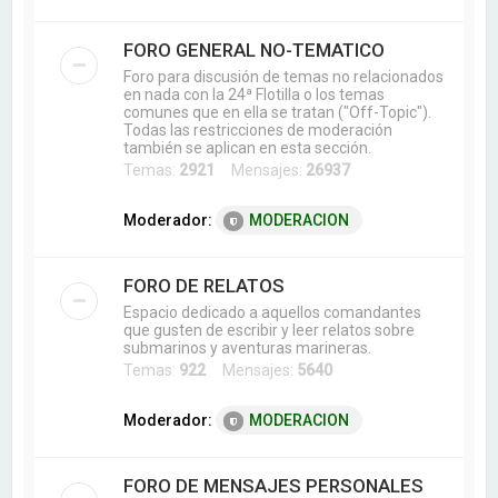
FORO GENERAL NO-TEMATICO
Foro para discusión de temas no relacionados
en nada con la 24ª Flotilla o los temas
comunes que en ella se tratan ("Off-Topic").
Todas las restricciones de moderación
también se aplican en esta sección.
Temas:
2921
Mensajes:
26937
Moderador:
MODERACION
FORO DE RELATOS
Espacio dedicado a aquellos comandantes
que gusten de escribir y leer relatos sobre
submarinos y aventuras marineras.
Temas:
922
Mensajes:
5640
Moderador:
MODERACION
FORO DE MENSAJES PERSONALES