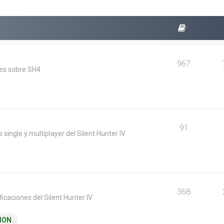
967
les sobre SH4
91
 single y multiplayer del Silent Hunter IV
368
icaciones del Silent Hunter IV
ION