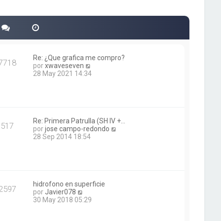
Re: ¿Que grafica me compro?
7718
V
por
xwaveseven
e
28 May 2021 14:34
r
ú
l
t
i
m
Re: Primera Patrulla (SH IV +…
517
o
V
por
jose campo-redondo
m
e
28 Sep 2014 18:54
e
r
n
ú
s
l
a
t
j
i
e
m
hidrofono en superficie
2597
V
o
por
Javier078
e
m
30 May 2018 05:29
r
e
ú
n