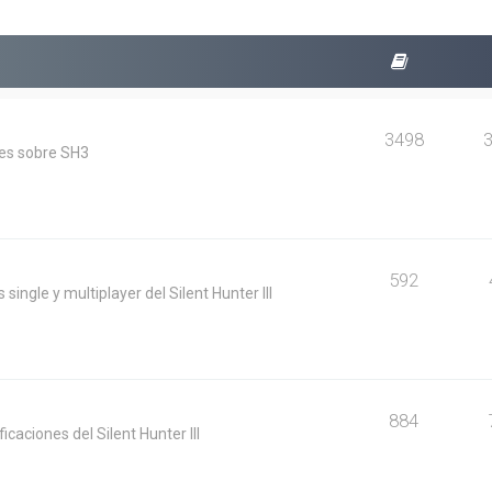
3498
les sobre SH3
592
single y multiplayer del Silent Hunter III
884
caciones del Silent Hunter III