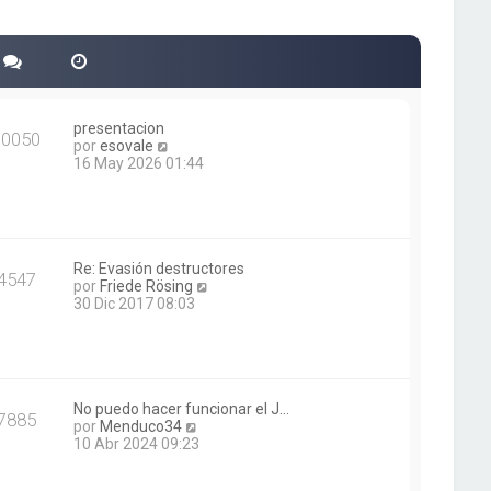
presentacion
30050
V
por
esovale
e
16 May 2026 01:44
r
ú
l
t
i
m
Re: Evasión destructores
4547
o
V
por
Friede Rösing
m
e
30 Dic 2017 08:03
e
r
n
ú
s
l
a
t
j
i
e
m
No puedo hacer funcionar el J…
7885
V
o
por
Menduco34
e
m
10 Abr 2024 09:23
r
e
ú
n