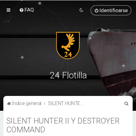
FAQ
Identificarse
24 Flotilla
B
Índice general
SILENT HUNTER II Y DESTROYER COMMAND
u
SILENT HUNTER II Y DESTROYER
s
COMMAND
c