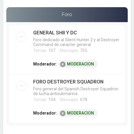
a
r
Foro
GENERAL SHII Y DC
Foro dedicado al Silent Hunter 2 y al Destroyer
Command de caracter general
Temas:
137
Mensajes:
735
Moderador:
MODERACION
FORO DESTROYER SQUADRON
Foro general del Spanish Destroyer Squadron
de lucha antisubmarina.
Temas:
154
Mensajes:
678
Moderador:
MODERACION