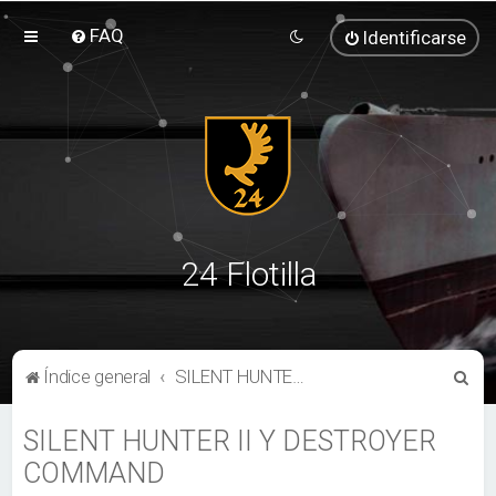
FAQ
Identificarse
24 Flotilla
B
Índice general
SILENT HUNTER II Y DESTROYER COMMAND
u
SILENT HUNTER II Y DESTROYER
s
COMMAND
c