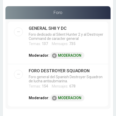
a
r
Foro
GENERAL SHII Y DC
Foro dedicado al Silent Hunter 2 y al Destroyer
Command de caracter general
Temas:
137
Mensajes:
735
Moderador:
MODERACION
FORO DESTROYER SQUADRON
Foro general del Spanish Destroyer Squadron
de lucha antisubmarina.
Temas:
154
Mensajes:
678
Moderador:
MODERACION