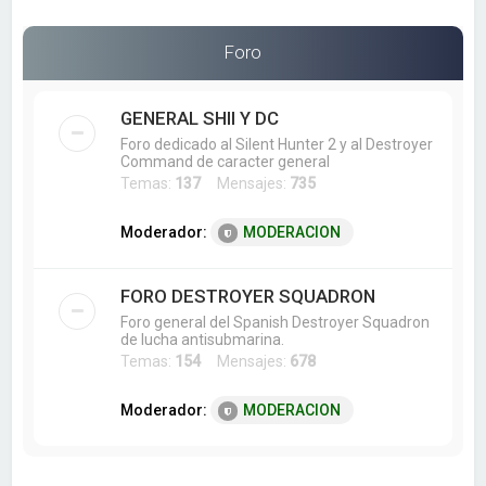
a
r
Foro
GENERAL SHII Y DC
Foro dedicado al Silent Hunter 2 y al Destroyer
Command de caracter general
Temas:
137
Mensajes:
735
Moderador:
MODERACION
FORO DESTROYER SQUADRON
Foro general del Spanish Destroyer Squadron
de lucha antisubmarina.
Temas:
154
Mensajes:
678
Moderador:
MODERACION