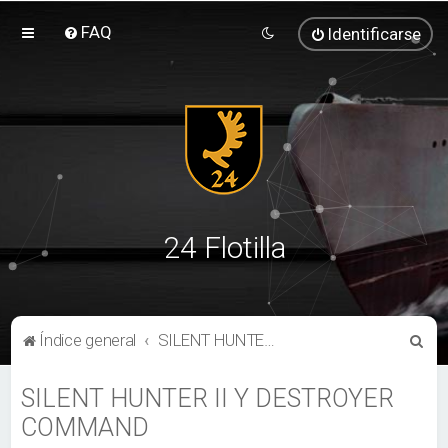
FAQ
Identificarse
24 Flotilla
B
Índice general
SILENT HUNTER II Y DESTROYER COMMAND
u
SILENT HUNTER II Y DESTROYER
s
COMMAND
c