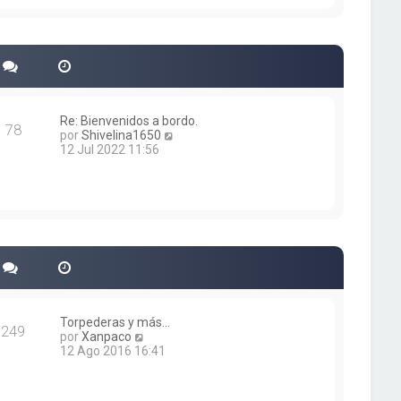
i
m
o
m
e
n
s
a
j
Re: Bienvenidos a bordo.
78
e
V
por
Shivelina1650
e
12 Jul 2022 11:56
r
ú
l
t
i
m
o
m
e
n
s
a
Torpederas y más...
249
j
V
por
Xanpaco
e
e
12 Ago 2016 16:41
r
ú
l