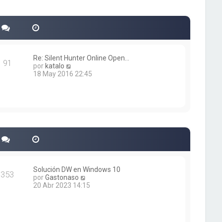
Re: Silent Hunter Online Open…
91
V
por
katalo
e
18 May 2016 22:45
r
ú
l
t
i
m
o
m
e
n
s
a
Solución DW en Windows 10
353
j
V
por
Gastonaso
e
e
20 Abr 2023 14:15
r
ú
l
t