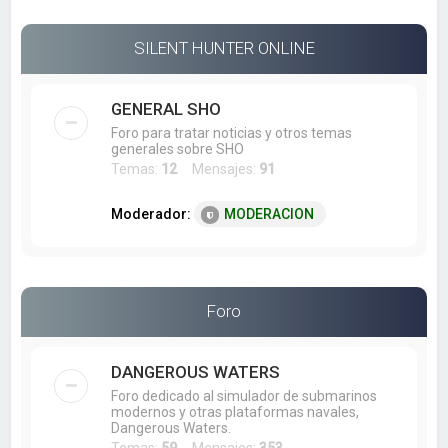
a
r
SILENT HUNTER ONLINE
GENERAL SHO
Foro para tratar noticias y otros temas
generales sobre SHO
Temas:
12
Mensajes:
91
Moderador:
MODERACION
Foro
DANGEROUS WATERS
Foro dedicado al simulador de submarinos
modernos y otras plataformas navales,
Dangerous Waters.