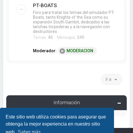
PT-BOATS
Foro para tratar los temas del simulador PT-
Boats, tanto Knights of the Sea como su
expansión South Gambit, dedicados a las
lanchas torpederas y a la navegación con
destructores.
Temas:
40
Mensajes:
249
Moderador:
MODERACION
Ir a
Información
Este sitio web utiliza cookies para asegurar que
obtenga la mejor experiencia en nuestro sitio
web.
Saber más