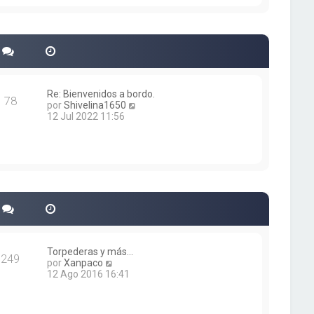
i
m
o
m
e
n
s
a
j
Re: Bienvenidos a bordo.
78
e
V
por
Shivelina1650
e
12 Jul 2022 11:56
r
ú
l
t
i
m
o
m
e
n
s
a
Torpederas y más...
249
j
V
por
Xanpaco
e
e
12 Ago 2016 16:41
r
ú
l