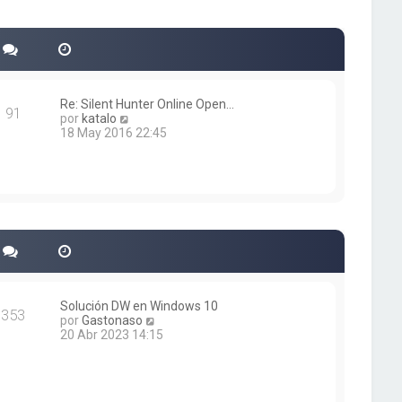
Re: Silent Hunter Online Open…
91
V
por
katalo
e
18 May 2016 22:45
r
ú
l
t
i
m
o
m
e
n
s
a
Solución DW en Windows 10
353
j
V
por
Gastonaso
e
e
20 Abr 2023 14:15
r
ú
l
t