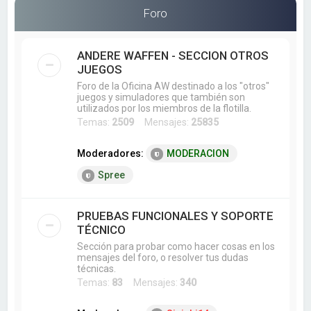
a
Foro
r
ANDERE WAFFEN - SECCION OTROS
JUEGOS
Foro de la Oficina AW destinado a los "otros"
juegos y simuladores que también son
utilizados por los miembros de la flotilla.
Temas:
2509
Mensajes:
25835
Moderadores:
MODERACION
Spree
PRUEBAS FUNCIONALES Y SOPORTE
TÉCNICO
Sección para probar como hacer cosas en los
mensajes del foro, o resolver tus dudas
técnicas.
Temas:
83
Mensajes:
340