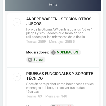
a
Foro
r
ANDERE WAFFEN - SECCION OTROS
JUEGOS
Foro de la Oficina AW destinado a los "otros"
juegos y simuladores que también son
utilizados por los miembros de la flotilla.
Temas:
2509
Mensajes:
25835
Moderadores:
MODERACION
Spree
PRUEBAS FUNCIONALES Y SOPORTE
TÉCNICO
Sección para probar como hacer cosas en los
mensajes del foro, o resolver tus dudas
técnicas.
Temas:
83
Mensajes:
340