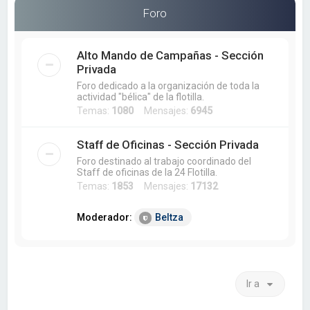
a
Foro
r
Alto Mando de Campañas - Sección
Privada
Foro dedicado a la organización de toda la
actividad "bélica" de la flotilla.
Temas:
1080
Mensajes:
6945
Staff de Oficinas - Sección Privada
Foro destinado al trabajo coordinado del
Staff de oficinas de la 24 Flotilla.
Temas:
1853
Mensajes:
17132
Moderador:
Beltza
Ir a