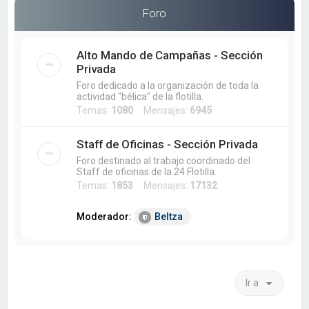
a
Foro
r
Alto Mando de Campañas - Sección
Privada
Foro dedicado a la organización de toda la
actividad "bélica" de la flotilla.
Temas:
1080
Mensajes:
6945
Staff de Oficinas - Sección Privada
Foro destinado al trabajo coordinado del
Staff de oficinas de la 24 Flotilla.
Temas:
1853
Mensajes:
17132
Moderador:
Beltza
Ir a