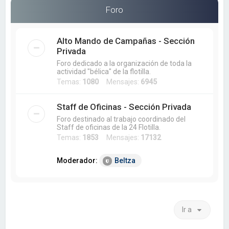
a
Foro
r
Alto Mando de Campañas - Sección
Privada
Foro dedicado a la organización de toda la
actividad "bélica" de la flotilla.
Temas:
1080
Mensajes:
6945
Staff de Oficinas - Sección Privada
Foro destinado al trabajo coordinado del
Staff de oficinas de la 24 Flotilla.
Temas:
1853
Mensajes:
17132
Moderador:
Beltza
Ir a