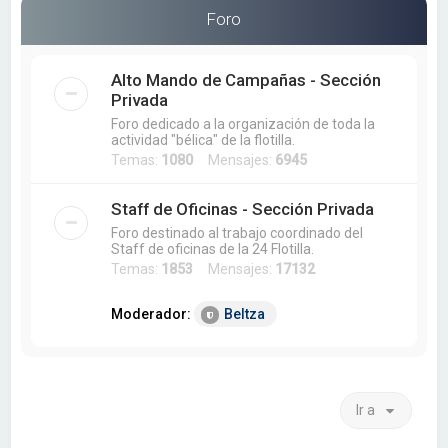
a
Foro
r
Alto Mando de Campañas - Sección
Privada
Foro dedicado a la organización de toda la
actividad "bélica" de la flotilla.
Temas:
1080
Mensajes:
6945
Staff de Oficinas - Sección Privada
Foro destinado al trabajo coordinado del
Staff de oficinas de la 24 Flotilla.
Temas:
1853
Mensajes:
17132
Moderador:
Beltza
Ir a