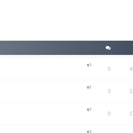
squeda avanzada
3
4
3
2
0
2