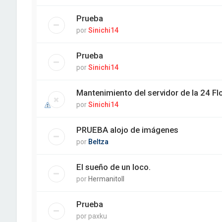
Prueba
por
Sinichi14
Prueba
por
Sinichi14
Mantenimiento del servidor de la 24 Flo
por
Sinichi14
PRUEBA alojo de imágenes
por
Beltza
El sueño de un loco.
por
HermanitoII
Prueba
por
paxku