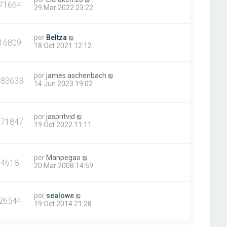
71664
29 Mar 2022 23:22
por
Beltza
16809
18 Oct 2021 12:12
por
james.aschenbach
383633
14 Jun 2023 19:02
por
jaspritvid
271847
19 Oct 2022 11:11
por
Manpegao
14618
20 Mar 2008 14:59
por
sealowe
26544
19 Oct 2014 21:28