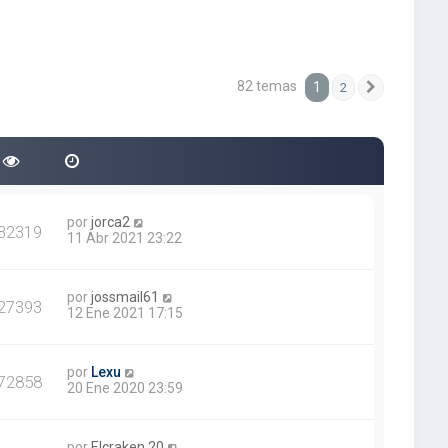
82 temas
1
2
Siguiente
por
jorca2
32319
11 Abr 2021 23:22
por
jossmail61
27393
12 Ene 2021 17:15
por
Lexu
72858
20 Ene 2020 23:59
por
Elcraken.20