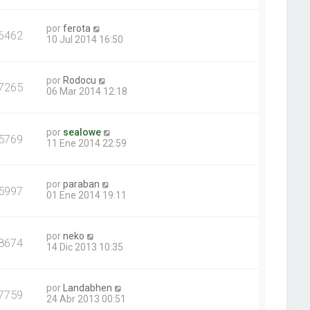
por
ferota
6462
10 Jul 2014 16:50
por
Rodocu
7265
06 Mar 2014 12:18
por
sealowe
5769
11 Ene 2014 22:59
por
paraban
5997
01 Ene 2014 19:11
por
neko
8674
14 Dic 2013 10:35
por
Landabhen
7759
24 Abr 2013 00:51