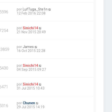
por
LufTuga_Ste1n
5596
12 Feb 2016 22:08
por
Sinichi14
7254
21 Nov 2015 20:49
por
James
33859
16 Oct 2015 22:28
por
Sinichi14
5430
04 Sep 2015 09:27
por
Sinichi14
6471
31 Jul 2015 10:43
por
Chunen
5316
29 Jul 2015 14:19