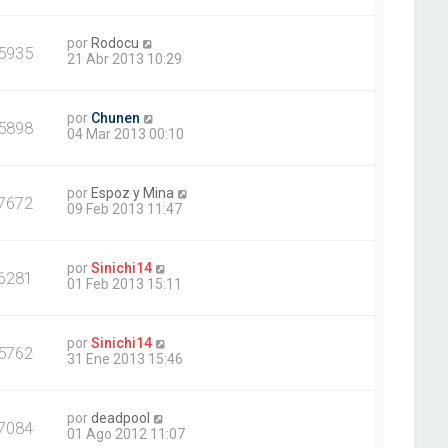
por
Rodocu
5935
21 Abr 2013 10:29
por
Chunen
5898
04 Mar 2013 00:10
por
Espoz y Mina
7672
09 Feb 2013 11:47
por
Sinichi14
6281
01 Feb 2013 15:11
por
Sinichi14
5762
31 Ene 2013 15:46
por
deadpool
7084
01 Ago 2012 11:07