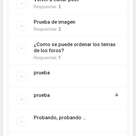
Respuestas:
2
Prueba de imagen
Respuestas:
2
¿Como se puede ordenar los temas
de los foros?
Respuestas:
1
prueba
prueba
Probando, probando ...