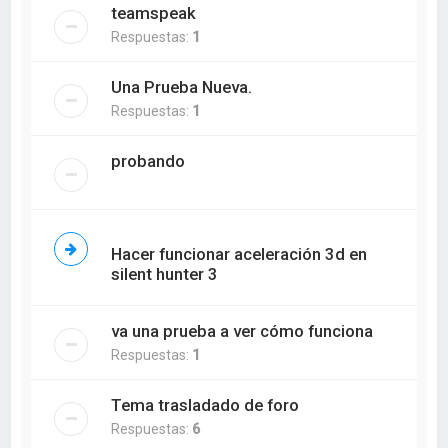
teamspeak
Respuestas:
1
Una Prueba Nueva.
Respuestas:
1
probando
Hacer funcionar aceleración 3d en
silent hunter 3
va una prueba a ver cómo funciona
Respuestas:
1
Tema trasladado de foro
Respuestas:
6