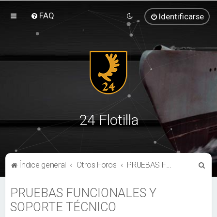
FAQ
Identificarse
24 Flotilla
B
Índice general
Otros Foros
PRUEBAS FUNCIONALES Y SOPORTE TÉCNICO
u
PRUEBAS FUNCIONALES Y
s
SOPORTE TÉCNICO
c