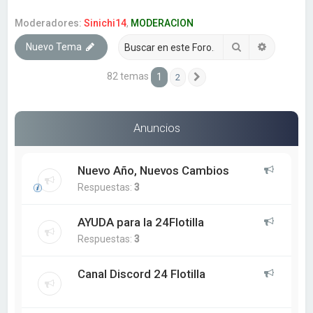
a
r
Moderadores:
Sinichi14
,
MODERACION
Buscar
Búsqueda
Nuevo Tema
82 temas
1
2
Siguiente
Anuncios
Nuevo Año, Nuevos Cambios
Respuestas:
3
AYUDA para la 24Flotilla
Respuestas:
3
Canal Discord 24 Flotilla