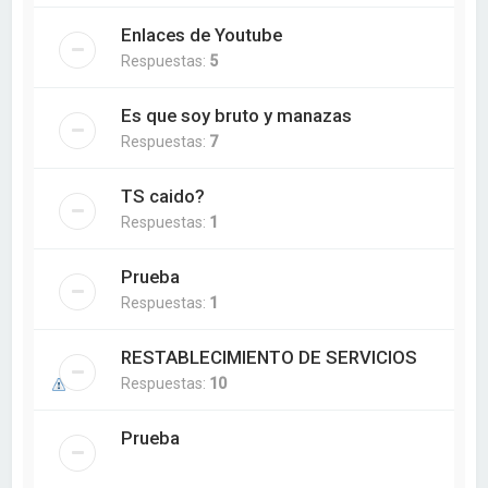
Enlaces de Youtube
Respuestas:
5
Es que soy bruto y manazas
Respuestas:
7
TS caido?
Respuestas:
1
Prueba
Respuestas:
1
RESTABLECIMIENTO DE SERVICIOS
Respuestas:
10
Prueba