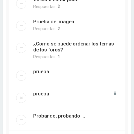
Respuestas:
2
Prueba de imagen
Respuestas:
2
¿Como se puede ordenar los temas
de los foros?
Respuestas:
1
prueba
prueba
Probando, probando ...