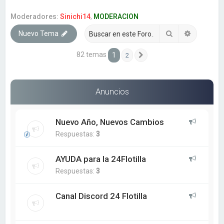
a
r
Moderadores:
Sinichi14
,
MODERACION
Buscar
Búsqueda
Nuevo Tema
82 temas
1
2
Siguiente
Anuncios
Nuevo Año, Nuevos Cambios
Respuestas:
3
AYUDA para la 24Flotilla
Respuestas:
3
Canal Discord 24 Flotilla