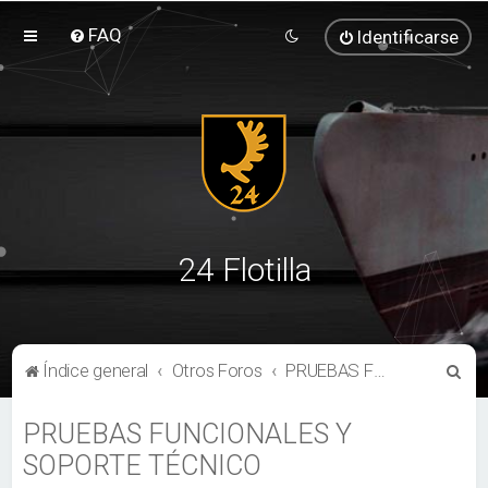
FAQ
Identificarse
24 Flotilla
B
Índice general
Otros Foros
PRUEBAS FUNCIONALES Y SOPORTE TÉCNICO
u
PRUEBAS FUNCIONALES Y
s
SOPORTE TÉCNICO
c