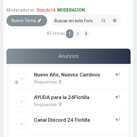
a
r
Moderadores:
Sinichi14
,
MODERACION
Buscar
Búsqueda
Nuevo Tema
82 temas
1
2
Siguiente
Anuncios
Nuevo Año, Nuevos Cambios
Respuestas:
3
AYUDA para la 24Flotilla
Respuestas:
3
Canal Discord 24 Flotilla