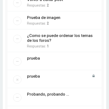
Respuestas:
2
Prueba de imagen
Respuestas:
2
¿Como se puede ordenar los temas
de los foros?
Respuestas:
1
prueba
prueba
Probando, probando ...