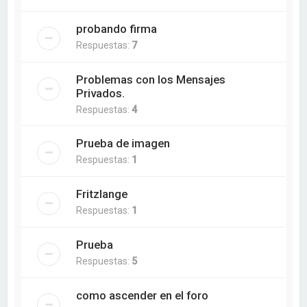
probando firma
Respuestas:
7
Problemas con los Mensajes
Privados.
Respuestas:
4
Prueba de imagen
Respuestas:
1
Fritzlange
Respuestas:
1
Prueba
Respuestas:
5
como ascender en el foro