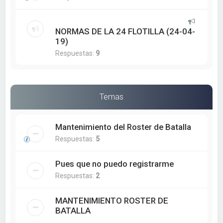
NORMAS DE LA 24 FLOTILLA (24-04-
19)
Respuestas:
9
Temas
Mantenimiento del Roster de Batalla
Respuestas:
5
Pues que no puedo registrarme
Respuestas:
2
MANTENIMIENTO ROSTER DE
BATALLA