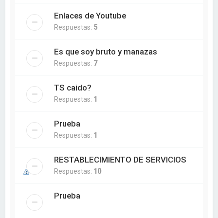
Enlaces de Youtube
Respuestas:
5
Es que soy bruto y manazas
Respuestas:
7
TS caido?
Respuestas:
1
Prueba
Respuestas:
1
RESTABLECIMIENTO DE SERVICIOS
Respuestas:
10
Prueba