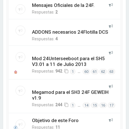
Mensajes Oficiales de la 24F.
Respuestas:
2
ADDONS necesarios 24Flotilla DCS
Respuestas:
4
Mod 24Unterseeboot para el SH5
V3.01 a 11 de Julio 2013
Respuestas:
942
…
1
60
61
62
63
Megamod para el SH3 24F GEWEIH
v1.9
Respuestas:
244
…
1
14
15
16
17
Objetivo de este Foro
Respuestas:
11