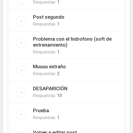
Respuestas:
1
Post segundo
Respuestas:
1
Problema con el hidrofono (soft de
entrenamiento)
Respuestas:
1
Muuuu extraño
Respuestas:
2
DESAPARICIÓN
Respuestas:
10
Prueba
Respuestas:
1
Volver a editar post