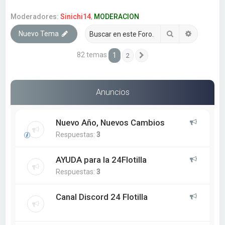
a
r
Moderadores:
Sinichi14
,
MODERACION
Buscar
Búsqueda
Nuevo Tema
82 temas
1
2
Siguiente
Anuncios
Nuevo Año, Nuevos Cambios
Respuestas:
3
AYUDA para la 24Flotilla
Respuestas:
3
Canal Discord 24 Flotilla