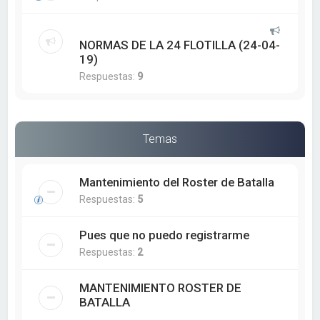
NORMAS DE LA 24 FLOTILLA (24-04-
19)
Respuestas:
9
Temas
Mantenimiento del Roster de Batalla
Respuestas:
5
Pues que no puedo registrarme
Respuestas:
2
MANTENIMIENTO ROSTER DE
BATALLA