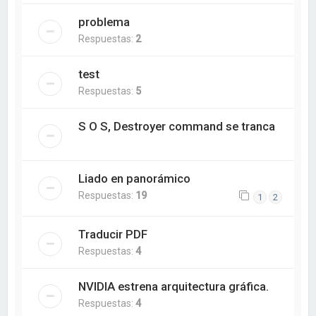
problema
Respuestas:
2
test
Respuestas:
5
S O S, Destroyer command se tranca
Liado en panorámico
Respuestas:
19
1
2
Traducir PDF
Respuestas:
4
NVIDIA estrena arquitectura gráfica.
Respuestas:
4