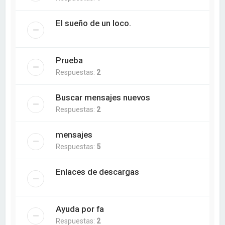
El sueño de un loco.
Prueba
Respuestas:
2
Buscar mensajes nuevos
Respuestas:
2
mensajes
Respuestas:
5
Enlaces de descargas
Ayuda por fa
Respuestas:
2