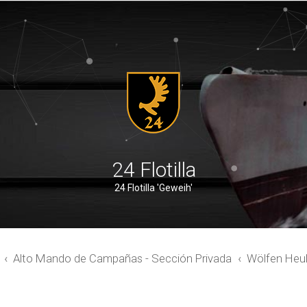
24 Flotilla
24 Flotilla 'Geweih'
Alto Mando de Campañas - Sección Privada
Wölfen Heu