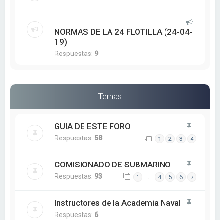
NORMAS DE LA 24 FLOTILLA (24-04-
19)
Respuestas:
9
Temas
GUIA DE ESTE FORO
Respuestas:
58
1
2
3
4
COMISIONADO DE SUBMARINO
Respuestas:
93
…
1
4
5
6
7
Instructores de la Academia Naval
Respuestas:
6