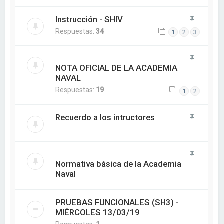
Instrucción - SHIV
Respuestas:
34
1
2
3
NOTA OFICIAL DE LA ACADEMIA
NAVAL
Respuestas:
19
1
2
Recuerdo a los intructores
Normativa básica de la Academia
Naval
PRUEBAS FUNCIONALES (SH3) -
MIÉRCOLES 13/03/19