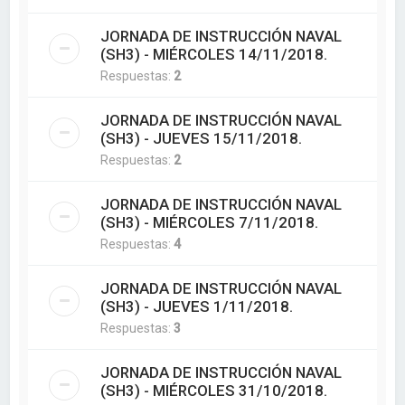
JORNADA DE INSTRUCCIÓN NAVAL
(SH3) - MIÉRCOLES 14/11/2018.
Respuestas:
2
JORNADA DE INSTRUCCIÓN NAVAL
(SH3) - JUEVES 15/11/2018.
Respuestas:
2
JORNADA DE INSTRUCCIÓN NAVAL
(SH3) - MIÉRCOLES 7/11/2018.
Respuestas:
4
JORNADA DE INSTRUCCIÓN NAVAL
(SH3) - JUEVES 1/11/2018.
Respuestas:
3
JORNADA DE INSTRUCCIÓN NAVAL
(SH3) - MIÉRCOLES 31/10/2018.