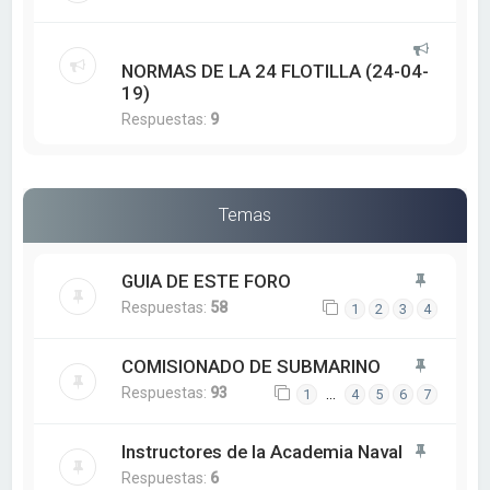
NORMAS DE LA 24 FLOTILLA (24-04-
19)
Respuestas:
9
Temas
GUIA DE ESTE FORO
Respuestas:
58
1
2
3
4
COMISIONADO DE SUBMARINO
Respuestas:
93
…
1
4
5
6
7
Instructores de la Academia Naval
Respuestas:
6