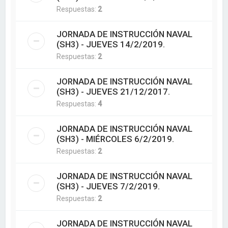
Respuestas:
2
JORNADA DE INSTRUCCIÓN NAVAL
(SH3) - JUEVES 14/2/2019.
Respuestas:
2
JORNADA DE INSTRUCCIÓN NAVAL
(SH3) - JUEVES 21/12/2017.
Respuestas:
4
JORNADA DE INSTRUCCIÓN NAVAL
(SH3) - MIÉRCOLES 6/2/2019.
Respuestas:
2
JORNADA DE INSTRUCCIÓN NAVAL
(SH3) - JUEVES 7/2/2019.
Respuestas:
2
JORNADA DE INSTRUCCIÓN NAVAL