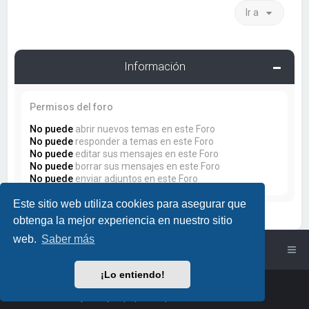
Ir a
Información
Permisos del foro
No puede
abrir nuevos temas en este Foro
No puede
responder a temas en este Foro
No puede
editar sus mensajes en este Foro
No puede
borrar sus mensajes en este Foro
No puede
enviar adjuntos en este Foro
Este sitio web utiliza cookies para asegurar que
obtenga la mejor experiencia en nuestro sitio
web.
Saber más
Índice general
¡Lo entiendo!
Powered by
phpBB
™
• Design by
PlanetStyles
Traducción al español por
phpBB España