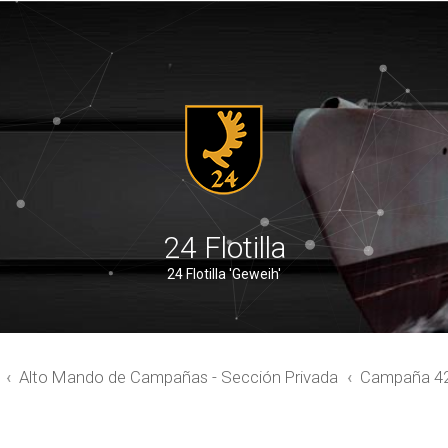
24 Flotilla
24 Flotilla 'Geweih'
Alto Mando de Campañas - Sección Privada
Campaña 4