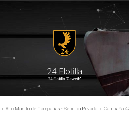
24 Flotilla
24 Flotilla 'Geweih'
Alto Mando de Campañas - Sección Privada
Campaña 4