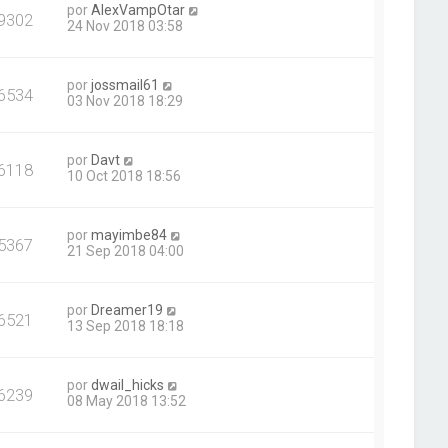
por
AlexVampOtar
9302
24 Nov 2018 03:58
por
jossmail61
6534
03 Nov 2018 18:29
por
Davt
6118
10 Oct 2018 18:56
por
mayimbe84
5367
21 Sep 2018 04:00
por
Dreamer19
6521
13 Sep 2018 18:18
por
dwail_hicks
6239
08 May 2018 13:52