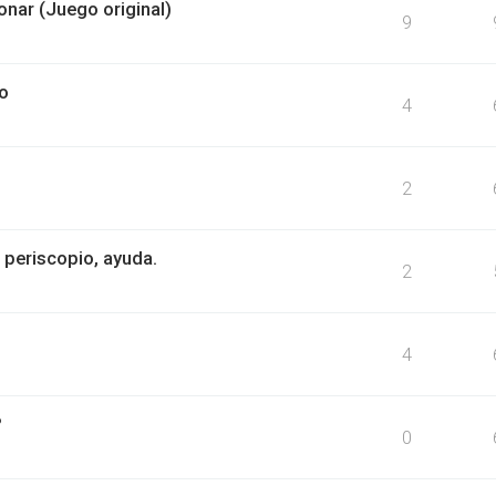
nar (Juego original)
9
o
4
2
 periscopio, ayuda.
2
4
?
0