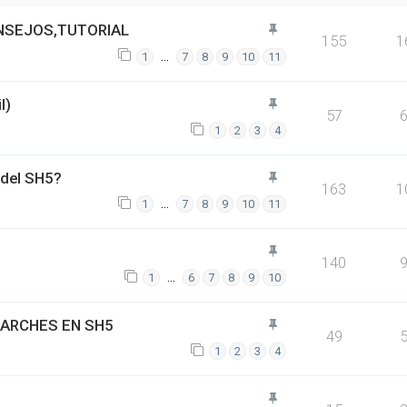
SEJOS,TUTORIAL
155
1
…
1
7
8
9
10
11
l)
57
1
2
3
4
 del SH5?
163
1
…
1
7
8
9
10
11
140
…
1
6
7
8
9
10
PARCHES EN SH5
49
1
2
3
4