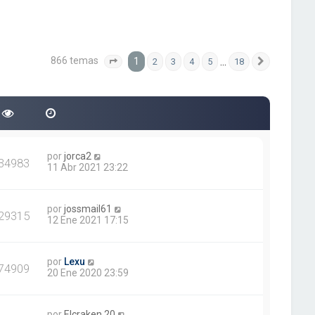
866 temas
1
…
2
3
4
5
18
Página
1
de
18
Siguiente
por
jorca2
34983
11 Abr 2021 23:22
por
jossmail61
29315
12 Ene 2021 17:15
por
Lexu
74909
20 Ene 2020 23:59
por
Elcraken.20