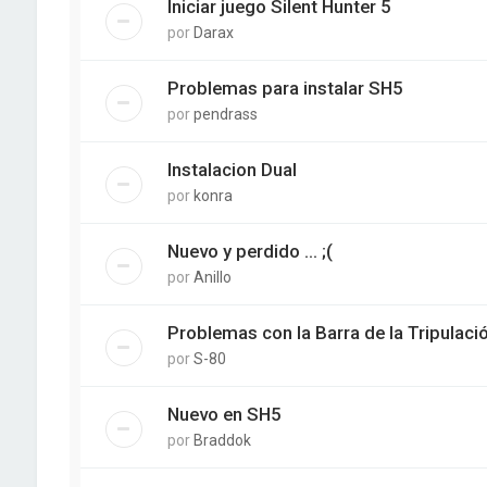
Iniciar juego Silent Hunter 5
por
Darax
Problemas para instalar SH5
por
pendrass
Instalacion Dual
por
konra
Nuevo y perdido ... ;(
por
Anillo
Problemas con la Barra de la Tripulaci
por
S-80
Nuevo en SH5
por
Braddok