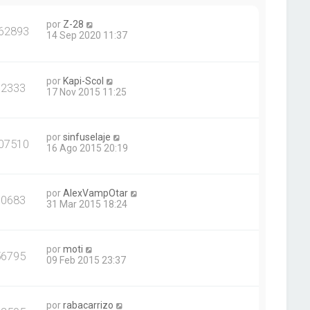
por
Z-28
62893
14 Sep 2020 11:37
por
Kapi-Scol
62333
17 Nov 2015 11:25
por
sinfuselaje
07510
16 Ago 2015 20:19
por
AlexVampOtar
90683
31 Mar 2015 18:24
por
moti
56795
09 Feb 2015 23:37
por
rabacarrizo