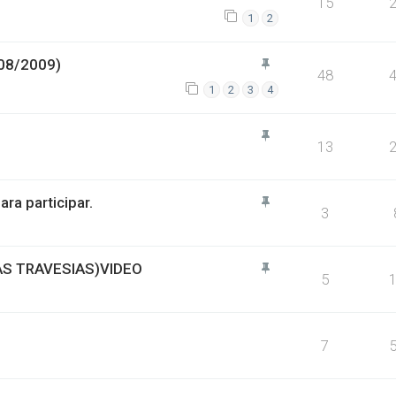
15
1
2
08/2009)
48
1
2
3
4
13
a participar.
3
S TRAVESIAS)VIDEO
5
7