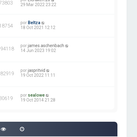
73803
29 Mar 2022 23:22
por
Beltza
18754
18 Oct 2021 12:12
por
james.aschenbach
394118
14 Jun 2023 19:02
por
jaspritvid
282919
19 Oct 2022 11:11
por
sealowe
30619
19 Oct 2014 21:28