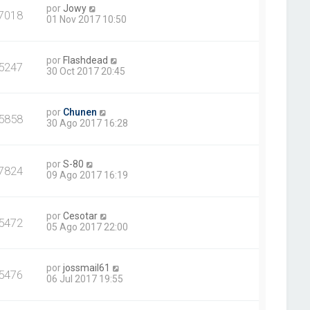
por
Jowy
7018
01 Nov 2017 10:50
por
Flashdead
5247
30 Oct 2017 20:45
por
Chunen
5858
30 Ago 2017 16:28
por
S-80
7824
09 Ago 2017 16:19
por
Cesotar
5472
05 Ago 2017 22:00
por
jossmail61
5476
06 Jul 2017 19:55