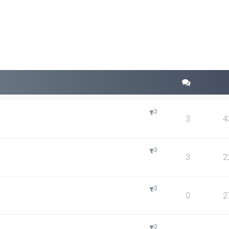
squeda avanzada
3
4
3
2
0
2