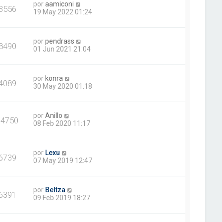
por
aamiconi
3556
19 May 2022 01:24
por
pendrass
8490
01 Jun 2021 21:04
por
konra
4089
30 May 2020 01:18
por
Anillo
14750
08 Feb 2020 11:17
por
Lexu
6739
07 May 2019 12:47
por
Beltza
6391
09 Feb 2019 18:27