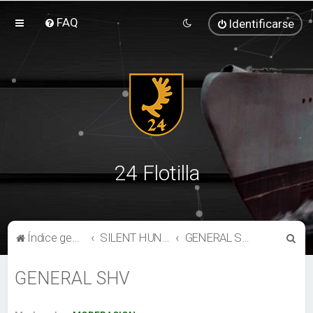
FAQ
Identificarse
24 Flotilla
B
Índice general
SILENT HUNTER V
GENERAL SHV
u
GENERAL SHV
s
c