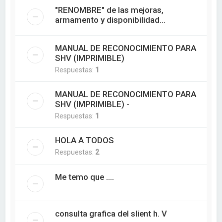
"RENOMBRE" de las mejoras,
armamento y disponibilidad...
MANUAL DE RECONOCIMIENTO PARA
SHV (IMPRIMIBLE)
Respuestas:
1
MANUAL DE RECONOCIMIENTO PARA
SHV (IMPRIMIBLE) -
Respuestas:
1
HOLA A TODOS
Respuestas:
2
Me temo que ....
consulta grafica del slient h. V