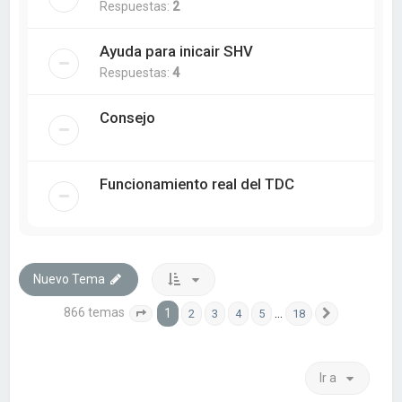
Respuestas:
2
Ayuda para inicair SHV
Respuestas:
4
Consejo
Funcionamiento real del TDC
Nuevo Tema
866 temas
1
…
2
3
4
5
18
Página
1
de
18
Siguiente
Ir a