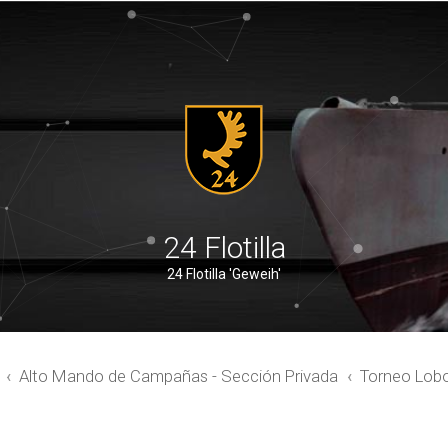
24 Flotilla
24 Flotilla 'Geweih'
Alto Mando de Campañas - Sección Privada
Torneo Lob