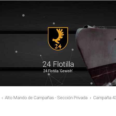
24 Flotilla
24 Flotilla 'Geweih'
Alto Mando de Campañas - Sección Privada
Campaña 4