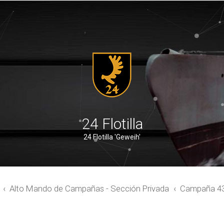
24 Flotilla
24 Flotilla 'Geweih'
Alto Mando de Campañas - Sección Privada
Campaña 4