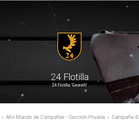
24 Flotilla
24 Flotilla 'Geweih'
Alto Mando de Campañas - Sección Privada
Campaña 4