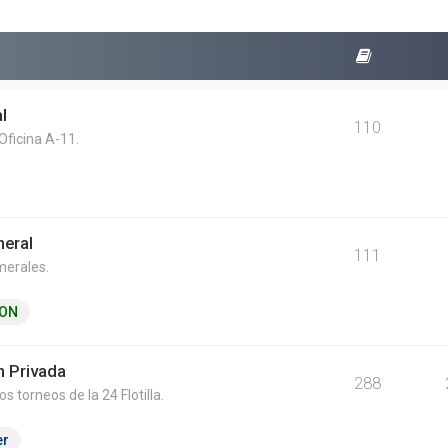
l
110
Oficina A-11.
neral
111
merales.
ON
n Privada
288
s torneos de la 24 Flotilla.
er