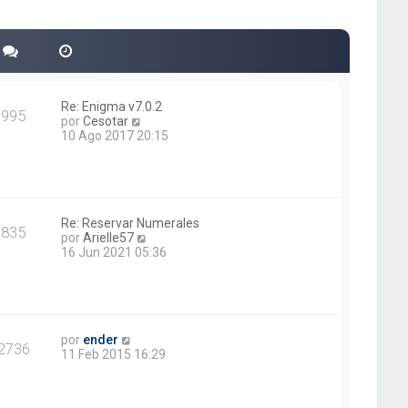
Re: Enigma v7.0.2
995
V
por
Cesotar
e
10 Ago 2017 20:15
r
ú
l
t
i
m
Re: Reservar Numerales
835
o
V
por
Arielle57
m
e
16 Jun 2021 05:36
e
r
n
ú
s
l
a
t
j
i
V
e
m
por
ender
2736
e
o
11 Feb 2015 16:29
r
m
ú
e
l
n