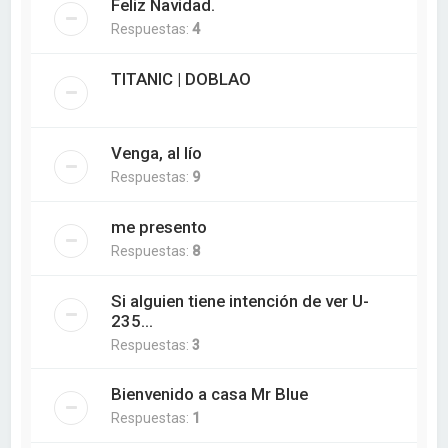
Feliz Navidad.
Respuestas:
4
TITANIC | DOBLAO
Venga, al lío
Respuestas:
9
me presento
Respuestas:
8
Si alguien tiene intención de ver U-
235...
Respuestas:
3
Bienvenido a casa Mr Blue
Respuestas:
1