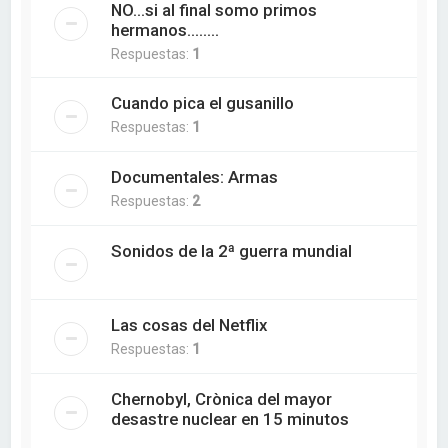
NO...si al final somo primos
hermanos........
Respuestas:
1
Cuando pica el gusanillo
Respuestas:
1
Documentales: Armas
Respuestas:
2
Sonidos de la 2ª guerra mundial
Las cosas del Netflix
Respuestas:
1
Chernobyl, Crònica del mayor
desastre nuclear en 15 minutos