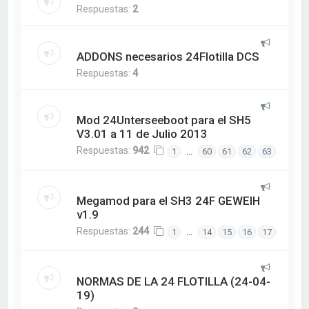
Respuestas:
2
ADDONS necesarios 24Flotilla DCS
Respuestas:
4
Mod 24Unterseeboot para el SH5
V3.01 a 11 de Julio 2013
Respuestas:
942
…
1
60
61
62
63
Megamod para el SH3 24F GEWEIH
v1.9
Respuestas:
244
…
1
14
15
16
17
NORMAS DE LA 24 FLOTILLA (24-04-
19)