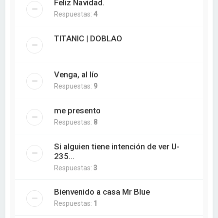
Feliz Navidad.
Respuestas:
4
TITANIC | DOBLAO
Venga, al lío
Respuestas:
9
me presento
Respuestas:
8
Si alguien tiene intención de ver U-
235...
Respuestas:
3
Bienvenido a casa Mr Blue
Respuestas:
1