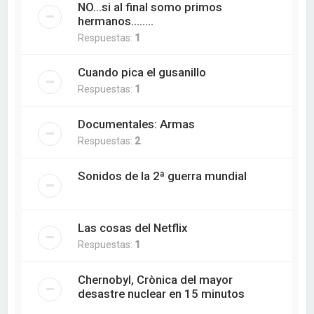
NO...si al final somo primos
hermanos........
Respuestas:
1
Cuando pica el gusanillo
Respuestas:
1
Documentales: Armas
Respuestas:
2
Sonidos de la 2ª guerra mundial
Las cosas del Netflix
Respuestas:
1
Chernobyl, Crònica del mayor
desastre nuclear en 15 minutos