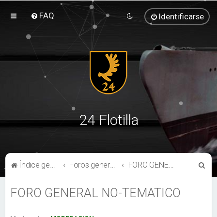
FAQ
Identificarse
24 Flotilla
B
Índice general
Foros generales de la 24th Flotilla "Geweih"
FORO GENERAL NO-TEMATICO
u
FORO GENERAL NO-TEMATICO
s
c