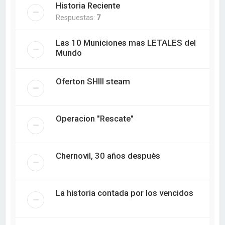
Historia Reciente
Respuestas:
7
Las 10 Municiones mas LETALES del
Mundo
Oferton SHIII steam
Operacion "Rescate"
Chernovil, 30 años despuès
La historia contada por los vencidos