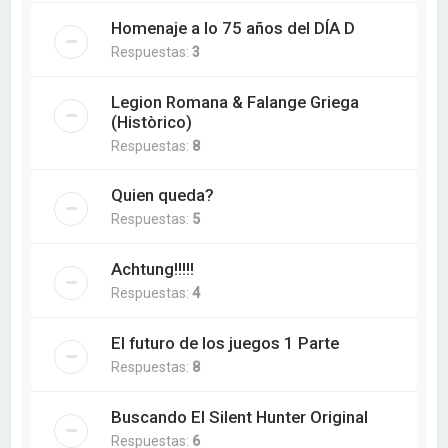
Homenaje a lo 75 años del DÍA D
Respuestas:
3
Legion Romana & Falange Griega
(Històrico)
Respuestas:
8
Quien queda?
Respuestas:
5
Achtung!!!!!
Respuestas:
4
El futuro de los juegos 1 Parte
Respuestas:
8
Buscando El Silent Hunter Original
Respuestas:
6