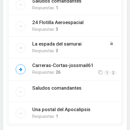
Saludos comandantes
Respuestas:
1
24 Flotilla Aeroespacial
Respuestas:
3
La espada del samurai
Respuestas:
3
Carreras-Cortas-jossmail61
Respuestas:
26
1
2
Saludos comandantes
Una postal del Apocalipsis
Respuestas:
1