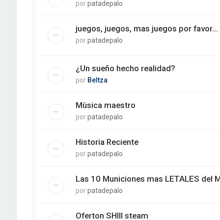
por
patadepalo
juegos, juegos, mas juegos por favor...
por
patadepalo
¿Un sueño hecho realidad?
por
Beltza
Mùsica maestro
por
patadepalo
Historia Reciente
por
patadepalo
Las 10 Municiones mas LETALES del 
por
patadepalo
Oferton SHIII steam