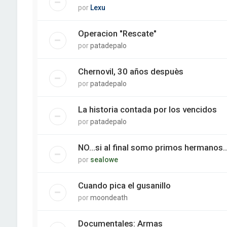
por
Lexu
Operacion "Rescate"
por
patadepalo
Chernovil, 30 años despuès
por
patadepalo
La historia contada por los vencidos
por
patadepalo
NO...si al final somo primos hermanos....
por
sealowe
Cuando pica el gusanillo
por
moondeath
Documentales: Armas