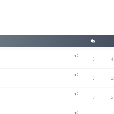
squeda avanzada
3
4
3
2
0
2