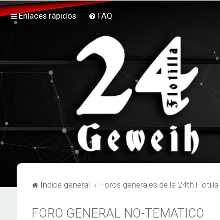
Enlaces rápidos
FAQ
Índice general
Foros generales de la 24th Flotill
FORO GENERAL NO-TEMATICO