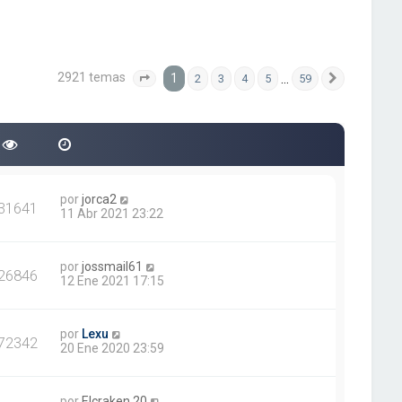
2921 temas
1
…
2
3
4
5
59
Página
1
de
59
Siguiente
por
jorca2
31641
11 Abr 2021 23:22
por
jossmail61
26846
12 Ene 2021 17:15
por
Lexu
72342
20 Ene 2020 23:59
por
Elcraken.20