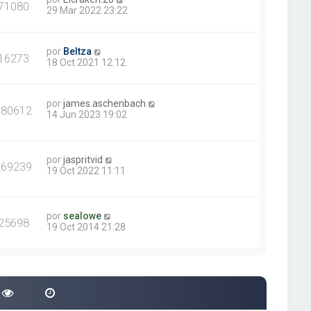
71080
29 Mar 2022 23:22
por
Beltza
16273
18 Oct 2021 12:12
por
james.aschenbach
380612
14 Jun 2023 19:02
por
jaspritvid
269239
19 Oct 2022 11:11
por
sealowe
25698
19 Oct 2014 21:28