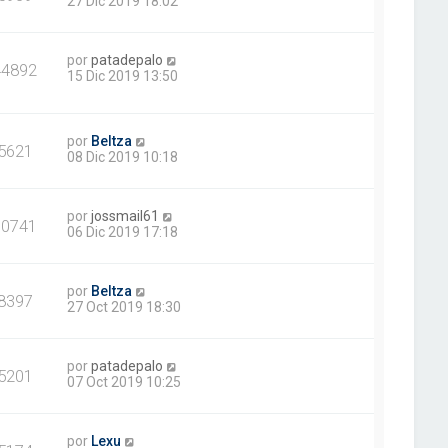
27 Dic 2019 18:02
por
patadepalo
44892
15 Dic 2019 13:50
por
Beltza
5621
08 Dic 2019 10:18
por
jossmail61
10741
06 Dic 2019 17:18
por
Beltza
8397
27 Oct 2019 18:30
por
patadepalo
5201
07 Oct 2019 10:25
por
Lexu