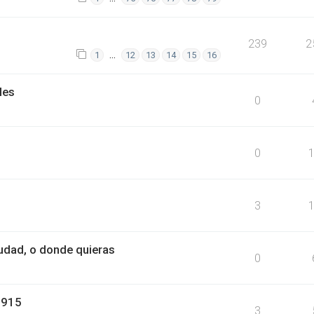
239
2
…
1
12
13
14
15
16
les
0
0
3
iudad, o donde quieras
0
1915
3