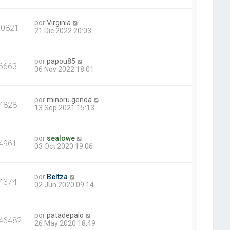
por
Virginia
10821
21 Dic 2022 20:03
por
papou85
6663
06 Nov 2022 18:01
por
minoru genda
4828
13 Sep 2021 15:13
por
sealowe
4961
03 Oct 2020 19:06
por
Beltza
4374
02 Jun 2020 09:14
por
patadepalo
46482
26 May 2020 18:49