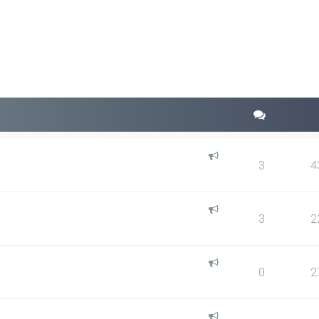
squeda avanzada
3
4
3
2
0
2