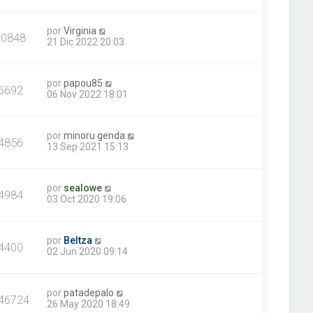
por
Virginia
10848
21 Dic 2022 20:03
por
papou85
6692
06 Nov 2022 18:01
por
minoru genda
4856
13 Sep 2021 15:13
por
sealowe
4984
03 Oct 2020 19:06
por
Beltza
4400
02 Jun 2020 09:14
por
patadepalo
46724
26 May 2020 18:49