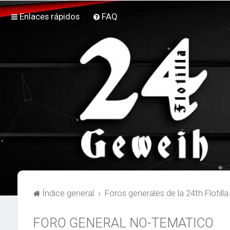
Enlaces rápidos
FAQ
Índice general
Foros generales de la 24th Flotill
FORO GENERAL NO-TEMATICO