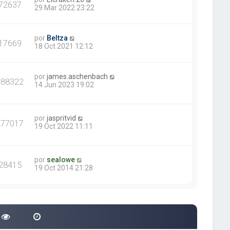
72637
29 Mar 2022 23:22
por
Beltza
17669
18 Oct 2021 12:12
por
james.aschenbach
388322
14 Jun 2023 19:02
por
jaspritvid
277017
19 Oct 2022 11:11
por
sealowe
28415
19 Oct 2014 21:28