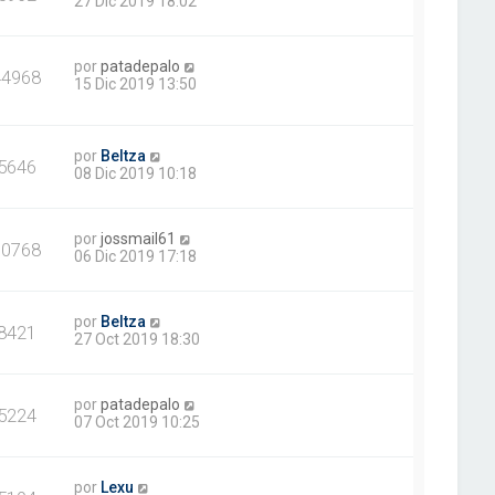
27 Dic 2019 18:02
por
patadepalo
44968
15 Dic 2019 13:50
por
Beltza
5646
08 Dic 2019 10:18
por
jossmail61
10768
06 Dic 2019 17:18
por
Beltza
8421
27 Oct 2019 18:30
por
patadepalo
5224
07 Oct 2019 10:25
por
Lexu