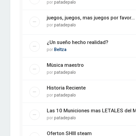
por
patadepalo
juegos, juegos, mas juegos por favor...
por
patadepalo
¿Un sueño hecho realidad?
por
Beltza
Mùsica maestro
por
patadepalo
Historia Reciente
por
patadepalo
Las 10 Municiones mas LETALES del 
por
patadepalo
Oferton SHIII steam