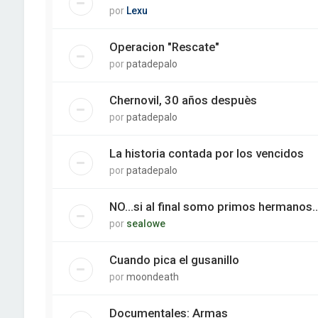
por
Lexu
Operacion "Rescate"
por
patadepalo
Chernovil, 30 años despuès
por
patadepalo
La historia contada por los vencidos
por
patadepalo
NO...si al final somo primos hermanos....
por
sealowe
Cuando pica el gusanillo
por
moondeath
Documentales: Armas