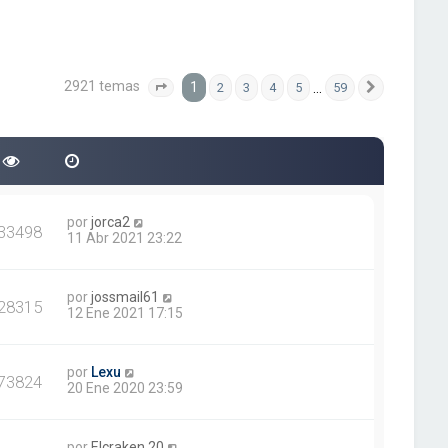
2921 temas
1
…
2
3
4
5
59
Página
1
de
59
Siguiente
por
jorca2
33498
11 Abr 2021 23:22
por
jossmail61
28315
12 Ene 2021 17:15
por
Lexu
73824
20 Ene 2020 23:59
por
Elcraken.20