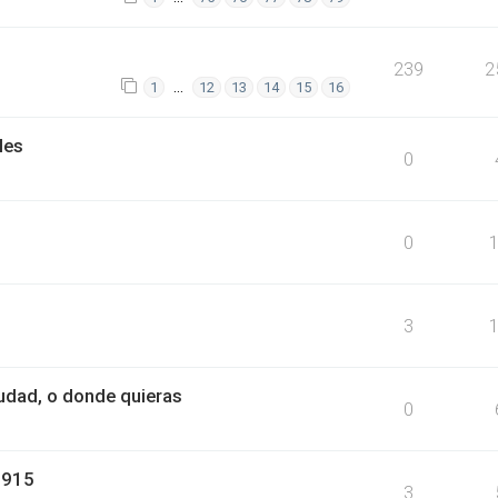
239
2
…
1
12
13
14
15
16
les
0
0
3
iudad, o donde quieras
0
1915
3