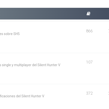
866
les sobre SH5
107
 single y multiplayer del Silent Hunter V
372
icaciones del Silent Hunter V