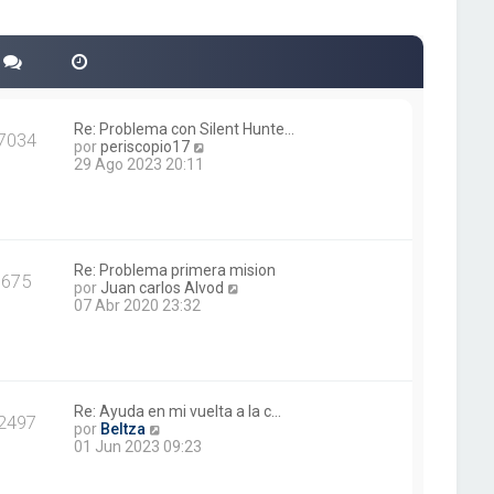
Re: Problema con Silent Hunte…
7034
V
por
periscopio17
e
29 Ago 2023 20:11
r
ú
l
t
i
m
Re: Problema primera mision
675
o
V
por
Juan carlos Alvod
m
e
07 Abr 2020 23:32
e
r
n
ú
s
l
a
t
j
i
e
m
Re: Ayuda en mi vuelta a la c…
2497
V
o
por
Beltza
e
m
01 Jun 2023 09:23
r
e
ú
n