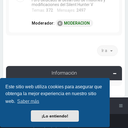
Foro dedicado al desarrollo de misiones y
modificaciones del Silent Hunter V
Temas:
372
Mensajes:
2497
Moderador:
MODERACION
Ir a
Información
Este sitio web utiliza cookies para asegurar que
obtenga la mejor experiencia en nuestro sitio
web.
Saber más
Índice general
¡Lo entiendo!
Powered by
phpBB
™
• Design by
PlanetStyles
Traducción al español por
phpBB España