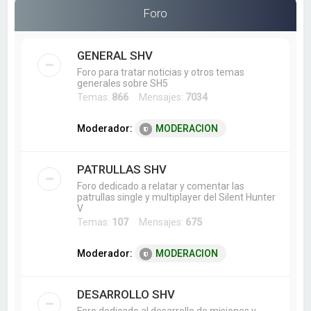
a
Foro
r
GENERAL SHV
Foro para tratar noticias y otros temas
generales sobre SH5
Temas:
866
Mensajes:
7034
Moderador:
MODERACION
PATRULLAS SHV
Foro dedicado a relatar y comentar las
patrullas single y multiplayer del Silent Hunter
V
Temas:
107
Mensajes:
675
Moderador:
MODERACION
DESARROLLO SHV